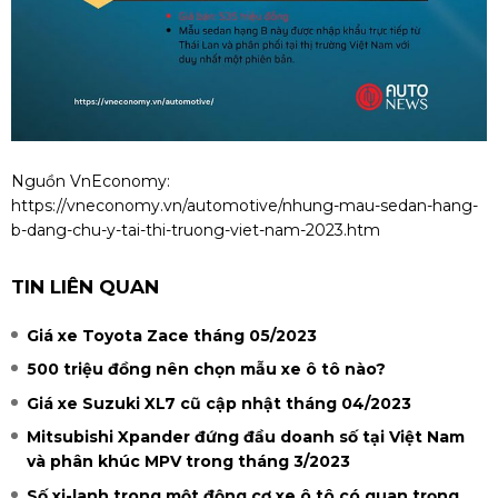
Nguồn VnEconomy:
https://vneconomy.vn/automotive/nhung-mau-sedan-hang-
b-dang-chu-y-tai-thi-truong-viet-nam-2023.htm
TIN LIÊN QUAN
Giá xe Toyota Zace tháng 05/2023
500 triệu đồng nên chọn mẫu xe ô tô nào?
Giá xe Suzuki XL7 cũ cập nhật tháng 04/2023
Mitsubishi Xpander đứng đầu doanh số tại Việt Nam
và phân khúc MPV trong tháng 3/2023
Số xi-lanh trong một động cơ xe ô tô có quan trọng