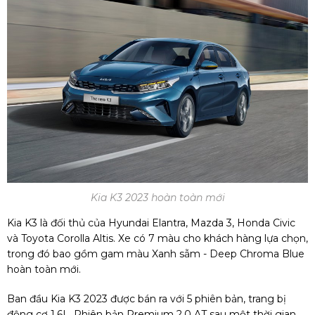
Kia K3 2023 hoàn toàn mới
Kia K3 là đối thủ của Hyundai Elantra, Mazda 3, Honda Civic
và Toyota Corolla Altis. Xe có 7 màu cho khách hàng lựa chọn,
trong đó bao gồm gam màu Xanh sẫm - Deep Chroma Blue
hoàn toàn mới.
Ban đầu Kia K3 2023 được bán ra với 5 phiên bản, trang bị
động cơ 1.6L. Phiên bản Premium 2.0 AT sau một thời gian