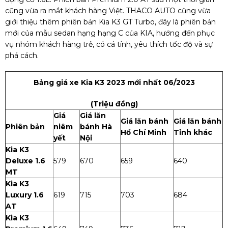
cũng vừa ra mắt khách hàng Việt. THACO AUTO cũng vừa
giới thiệu thêm phiên bản Kia K3 GT Turbo, đây là phiên bản
mới của mẫu sedan hạng hạng C của KIA, hướng đến phục
vụ nhóm khách hàng trẻ, có cá tính, yêu thích tốc độ và sự
phá cách.
Bảng giá xe Kia K3 2023 mới nhất 06/2023
(Triệu đồng)
Giá
Giá lăn
Giá lăn bánh
Giá lăn bánh
Phiên bản
niêm
bánh Hà
Hồ Chí Minh
Tỉnh khác
yết
Nội
Kia K3
Deluxe 1.6
579
670
659
640
MT
Kia K3
Luxury 1.6
619
715
703
684
AT
Kia K3