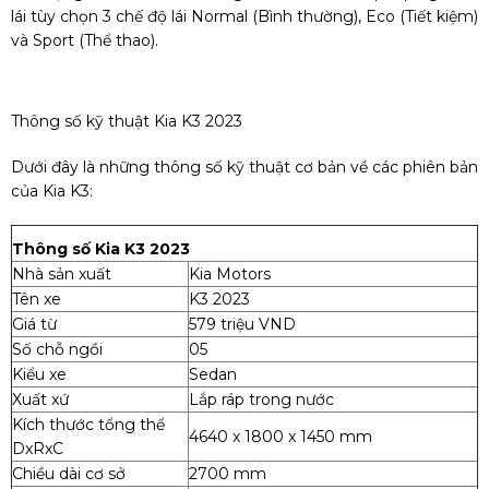
lái tùy chọn 3 chế độ lái Normal (Bình thường), Eco (Tiết kiệm)
và Sport (Thể thao).
Thông số kỹ thuật Kia K3 2023
Dưới đây là những thông số kỹ thuật cơ bản về các phiên bản
của Kia K3:
Thông số Kia K3 2023
Nhà sản xuất
Kia Motors
Tên xe
K3 2023
Giá từ
579 triệu VND
Số chỗ ngồi
05
Kiểu xe
Sedan
Xuất xứ
Lắp ráp trong nước
Kích thước tổng thể
4640 x 1800 x 1450 mm
DxRxC
Chiều dài cơ sở
2700 mm