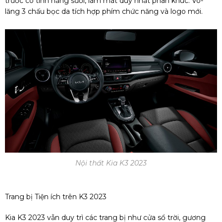
trước có tính năng sưởi, làm mát duy nhất phân khúc. Vô-
lăng 3 chấu bọc da tích hợp phím chức năng và logo mới.
Nội thất Kia K3 2023
Trang bị Tiện ích trên K3 2023
Kia K3 2023 vẫn duy trì các trang bị như cửa sổ trời, gương