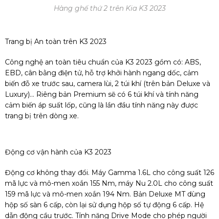
Hàng ghế thứ 2 trên Kia K3 2023
Trang bị An toàn trên K3 2023
Công nghệ an toàn tiêu chuẩn của K3 2023 gồm có: ABS,
EBD, cân bằng điện tử, hỗ trợ khởi hành ngang dốc, cảm
biến đỗ xe trước sau, camera lùi, 2 túi khí (trên bản Deluxe và
Luxury)... Riêng bản Premium sẽ có 6 túi khí và tính năng
cảm biến áp suất lốp, cũng là lần đầu tính năng này được
trang bị trên dòng xe.
Động cơ vận hành của K3 2023
Động cơ không thay đổi. Máy Gamma 1.6L cho công suất 126
mã lực và mô-men xoắn 155 Nm, máy Nu 2.0L cho công suất
159 mã lực và mô-men xoắn 194 Nm. Bản Deluxe MT dùng
hộp số sàn 6 cấp, còn lại sử dụng hộp số tự động 6 cấp. Hệ
dẫn động cầu trước. Tính năng Drive Mode cho phép người