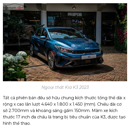
Ngoại thất Kia K3 2023
Tất cả phiên bản đều sở hữu chung kích thước tổng thể dài x
rộng x cao lần lượt 4.640 x 1.800 x 1.450 (mm). Chiều dài cơ
sở 2.700mm và khoảng sáng gầm 150mm. Mâm xe kích
thước 17 inch đa chấu là trang bị tiêu chuẩn của K3, được tạo
hình thể thao.