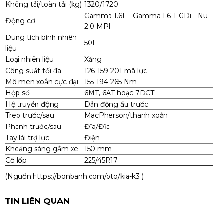
Không tải/toàn tải (kg)
1320/1720
Gamma 1.6L - Gamma 1.6 T GDi - Nu
Động cơ
2.0 MPI
Dung tích bình nhiên
50L
liệu
Loại nhiên liệu
Xăng
Công suất tối đa
126-159-201 mã lực
Mô men xoắn cực đại
155-194-265 Nm
Hộp số
6MT, 6AT hoặc 7DCT
Hệ truyền động
Dẫn động ầu trước
Treo trước/sau
MacPherson/thanh xoắn
Phanh trước/sau
Đĩa/Đĩa
Tay lái trợ lực
Điện
Khoảng sáng gầm xe
150 mm
Cỡ lốp
225/45R17
(Nguồn:
https://bonbanh.com/oto/kia-k3
)
TIN LIÊN QUAN