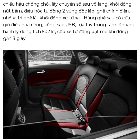
chiếu hậu chống chói, lẫy chuyển số sau vô-lăng, khởi động
nút bấm, điều hòa tự động 2 vùng độc lập, ghế chỉnh điện,
nhớ vị trí ghế lái, khởi động xe từ xa... Hàng ghế sau có cửa
gió điều hòa riêng, cổng sạc USB, tựa tay trung tâm. Khoang
hành lý dung tích 502 lít, cốp xe tự động bật mở khi đứng
gần 3 giây.