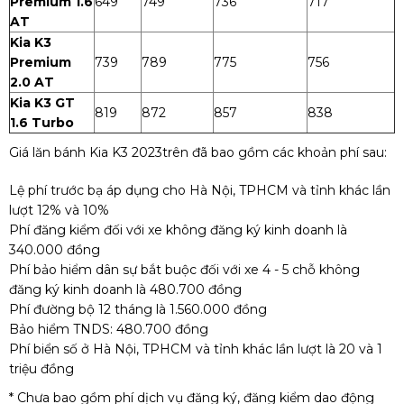
Premium 1.6
649
749
736
717
AT
Kia K3
Premium
739
789
775
756
2.0 AT
Kia K3 GT
819
872
857
838
1.6 Turbo
Giá lăn bánh Kia K3 2023trên đã bao gồm các khoản phí sau:
Lệ phí trước bạ áp dụng cho Hà Nội, TPHCM và tỉnh khác lần
lượt 12% và 10%
Phí đăng kiểm đối với xe không đăng ký kinh doanh là
340.000 đồng
Phí bảo hiểm dân sự bắt buộc đối với xe 4 - 5 chỗ không
đăng ký kinh doanh là 480.700 đồng
Phí đường bộ 12 tháng là 1.560.000 đồng
Bảo hiểm TNDS: 480.700 đồng
Phí biển số ở Hà Nội, TPHCM và tỉnh khác lần lượt là 20 và 1
triệu đồng
* Chưa bao gồm phí dịch vụ đăng ký, đăng kiểm dao động