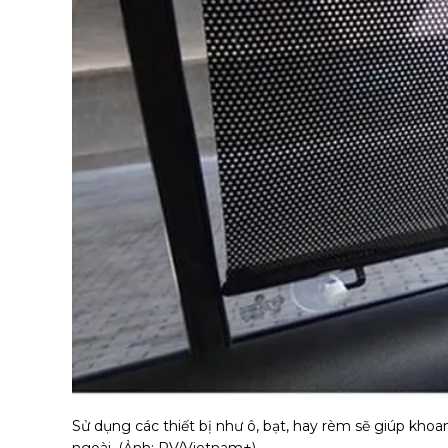
Sử dụng các thiết bị như ô, bạt, hay rèm sẽ giúp khoa
ngoài. (Ảnh: PV/Vietnam+)