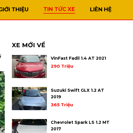
TIN TỨC XE
GIỚI THIỆU
LIÊN HỆ
XE MỚI VỀ
ế
VinFast Fadil 1.4 AT 2021
290 Triệu
Suzuki Swift GLX 1.2 AT
2019
365 Triệu
Chevrolet Spark LS 1.2 MT
2017