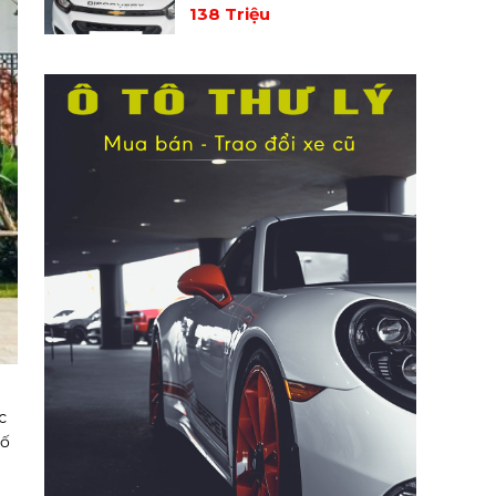
138 Triệu
c
số