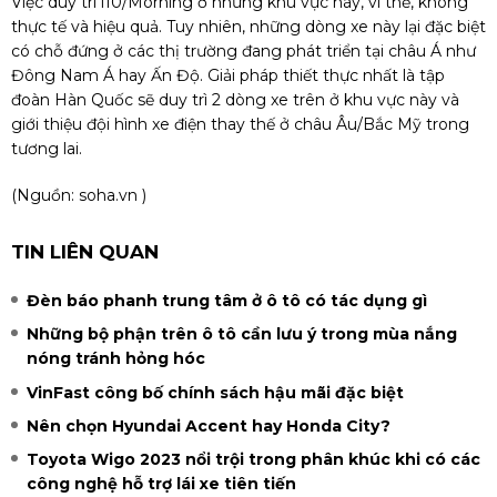
Việc duy trì i10/Morning ở những khu vực này, vì thế, không
thực tế và hiệu quả. Tuy nhiên, những dòng xe này lại đặc biệt
có chỗ đứng ở các thị trường đang phát triển tại châu Á như
Đông Nam Á hay Ấn Độ. Giải pháp thiết thực nhất là tập
đoàn Hàn Quốc sẽ duy trì 2 dòng xe trên ở khu vực này và
giới thiệu đội hình xe điện thay thế ở châu Âu/Bắc Mỹ trong
tương lai.
(Nguồn:
soha.vn
)
TIN LIÊN QUAN
Đèn báo phanh trung tâm ở ô tô có tác dụng gì
Những bộ phận trên ô tô cần lưu ý trong mùa nắng
nóng tránh hỏng hóc
VinFast công bố chính sách hậu mãi đặc biệt
Nên chọn Hyundai Accent hay Honda City?
Toyota Wigo 2023 nổi trội trong phân khúc khi có các
công nghệ hỗ trợ lái xe tiên tiến