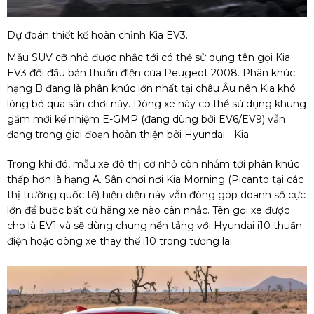
Dự đoán thiết kế hoàn chỉnh Kia EV3.
Mẫu SUV cỡ nhỏ được nhắc tới có thể sử dụng tên gọi Kia
EV3 đối đầu bản thuần điện của Peugeot 2008. Phân khúc
hạng B đang là phân khúc lớn nhất tại châu Âu nên Kia khó
lòng bỏ qua sân chơi này. Dòng xe này có thể sử dụng khung
gầm mới kế nhiệm E-GMP (đang dùng bởi EV6/EV9) vẫn
đang trong giai đoạn hoàn thiện bởi Hyundai - Kia.
Trong khi đó, mẫu xe đô thị cỡ nhỏ còn nhắm tới phân khúc
thấp hơn là hạng A. Sân chơi nơi Kia Morning (Picanto tại các
thị trường quốc tế) hiện diện này vẫn đóng góp doanh số cực
lớn để buộc bất cứ hãng xe nào cân nhắc. Tên gọi xe được
cho là EV1 và sẽ dùng chung nền tảng với Hyundai i10 thuần
điện hoặc dòng xe thay thế i10 trong tương lai.