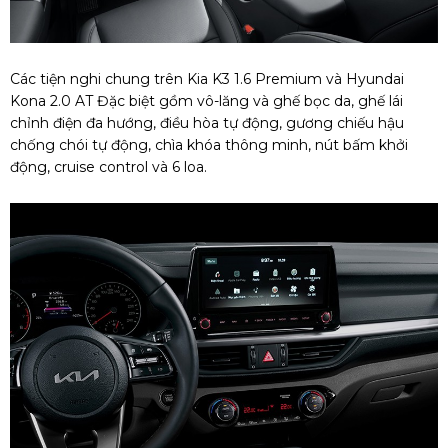
Các tiện nghi chung trên Kia K3 1.6 Premium và Hyundai
Kona 2.0 AT Đặc biệt gồm vô-lăng và ghế bọc da, ghế lái
chỉnh điện đa hướng, điều hòa tự động, gương chiếu hậu
chống chói tự động, chìa khóa thông minh, nút bấm khởi
động, cruise control và 6 loa.