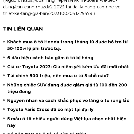
(Nguồn:
https://doanhnghiepvn.vn/kinh-doanh-va-tieu-
dung/can-canh-mazda2-2023-tai-dai-ly-nang-cap-nhe-ve-
thiet-ke-tang-gia-ban/20231002041229479
)
TIN LIÊN QUAN
Khách mua ô tô Honda trong tháng 10 được hỗ trợ từ
50-100% lệ phí trước bạ.
6 dấu hiệu cảnh báo gầm ô tô bị hỏng
Giá xe Toyota 2023: Giá niêm yết kèm Ưu đãi mới nhất
Tài chính 500 triệu, nên mua ô tô 5 chỗ nào?
Những chiếc SUV đang được giảm giá từ 100 đến 200
triệu đồng
Nguyên nhân và cách khắc phục vô lăng ô tô rung lắc
Toyota Yaris Cross đã có mặt tại đại lý
5 mẫu ô tô nhiều người dùng Việt lựa chọn nhất hiện
nay