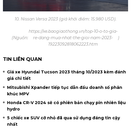
10. Nissan Versa 2023 (giá khởi điểm: 15.980 USD).
https://xe.baogiaothong.vn/top-10-o-to-gia-
(Nguồn:
re-dang-mua-nhat-the-gioi-nam-2023-
)
19223092818062223.htm
TIN LIÊN QUAN
Giá xe Hyundai Tucson 2023 tháng 10/2023 kèm đánh
giá chi tiết
Mitsubishi Xpander tiếp tục dẫn đầu doanh số phân
khúc MPV
Honda CR-V 2024 sẽ có phiên bản chạy pin nhiên liệu
hydro
5 chiếc xe SUV cỡ nhỏ đã qua sử dụng đáng tin cậy
nhất