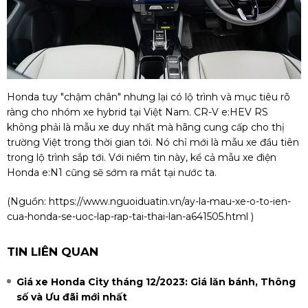
Honda tuy "chậm chân" nhưng lại có lộ trình và mục tiêu rõ
ràng cho nhóm xe hybrid tại Việt Nam. CR-V e:HEV RS
không phải là mẫu xe duy nhất mà hãng cung cấp cho thị
trường Việt trong thời gian tới. Nó chỉ mới là mẫu xe đầu tiên
trong lộ trình sắp tới. Với niềm tin này, kể cả mẫu xe điện
Honda e:N1 cũng sẽ sớm ra mắt tại nước ta.
(Nguồn:
https://www.nguoiduatin.vn/ay-la-mau-xe-o-to-ien-
cua-honda-se-uoc-lap-rap-tai-thai-lan-a641505.html
)
TIN LIÊN QUAN
Giá xe Honda City tháng 12/2023: Giá lăn bánh, Thông
số và Ưu đãi mới nhất