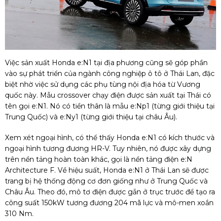
Việc sản xuất Honda e:N1 tại địa phương cũng sẽ góp phần
vào sự phát triển của ngành công nghiệp ô tô ở Thái Lan, đặc
biệt nhờ việc sử dụng các phụ tùng nội địa hóa từ Vương
quốc này. Mẫu crossover chạy điện được sản xuất tại Thái có
tên gọi e:N1. Nó có tiền thân là mẫu e:Np1 (từng giới thiệu tại
Trung Quốc) và e:Ny1 (từng giới thiệu tại châu Âu).
Xem xét ngoại hình, có thể thấy Honda e:N1 có kích thước và
ngoại hình tương đương HR-V. Tuy nhiên, nó được xây dựng
trên nền tảng hoàn toàn khác, gọi là nền tảng điện e:N
Architecture F. Về hiệu suất, Honda e:N1 ở Thái Lan sẽ được
trang bị hệ thống động cơ đơn giống như ở Trung Quốc và
Châu Âu. Theo đó, mô tơ điện được gắn ở trục trước để tạo ra
công suất 150kW tương đương 204 mã lực và mô-men xoắn
310 Nm.