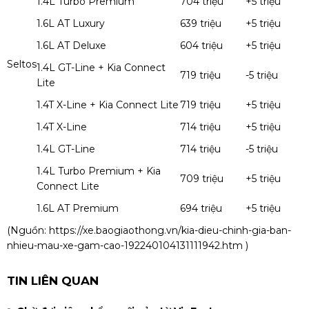
1.4L Turbo Premium
704 triệu
+5 triệu
1.6L AT Luxury
639 triệu
+5 triệu
1.6L AT Deluxe
604 triệu
+5 triệu
Seltos
1.4L GT-Line + Kia Connect
719 triệu
-5 triệu
Lite
1.4T X-Line + Kia Connect Lite
719 triệu
+5 triệu
1.4T X-Line
714 triệu
+5 triệu
1.4L GT-Line
714 triệu
-5 triệu
1.4L Turbo Premium + Kia
709 triệu
+5 triệu
Connect Lite
1.6L AT Premium
694 triệu
+5 triệu
(Nguồn:
https://xe.baogiaothong.vn/kia-dieu-chinh-gia-ban-
nhieu-mau-xe-gam-cao-192240104131111942.htm
)
TIN LIÊN QUAN