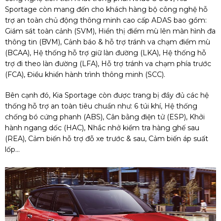
Sportage còn mang đến cho khách hàng bộ công nghệ hỗ
trợ an toàn chủ động thông minh cao cấp ADAS bao gồm:
Giám sát toàn cảnh (SVM), Hiển thị điểm mù lên màn hình đa
thông tin (BVM), Cảnh báo & hỗ trợ tránh va chạm điểm mù
(BCAA), Hệ thống hỗ trợ giữ làn đường (LKA), Hệ thống hỗ
trợ đi theo làn đường (LFA), Hỗ trợ tránh va chạm phía trước
(FCA), Điều khiển hành trình thông minh (SCC).
Bên cạnh đó, Kia Sportage còn được trang bị đầy đủ các hệ
thống hỗ trợ an toàn tiêu chuẩn như: 6 túi khí, Hệ thống
chống bó cứng phanh (ABS), Cân bằng điện tử (ESP), Khởi
hành ngang dốc (HAC), Nhắc nhở kiểm tra hàng ghế sau
(REA), Cảm biến hỗ trợ đỗ xe trước & sau, Cảm biến áp suất
lốp…