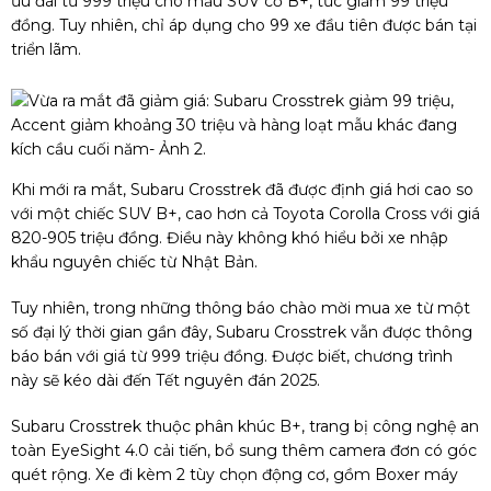
ưu đãi từ 999 triệu cho mẫu SUV cỡ B+, tức giảm 99 triệu
đồng. Tuy nhiên, chỉ áp dụng cho 99 xe đầu tiên được bán tại
triển lãm.
Khi mới ra mắt, Subaru Crosstrek đã được định giá hơi cao so
với một chiếc SUV B+, cao hơn cả Toyota Corolla Cross với giá
820-905 triệu đồng. Điều này không khó hiểu bởi xe nhập
khẩu nguyên chiếc từ Nhật Bản.
Tuy nhiên, trong những thông báo chào mời mua xe từ một
số đại lý thời gian gần đây, Subaru Crosstrek vẫn được thông
báo bán với giá từ 999 triệu đồng. Được biết, chương trình
này sẽ kéo dài đến Tết nguyên đán 2025.
Subaru Crosstrek thuộc phân khúc B+, trang bị công nghệ an
toàn EyeSight 4.0 cải tiến, bổ sung thêm camera đơn có góc
quét rộng. Xe đi kèm 2 tùy chọn động cơ, gồm Boxer máy