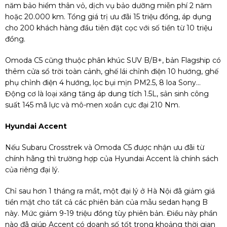
năm bảo hiểm thân vỏ, dịch vụ bảo dưỡng miễn phí 2 năm
hoặc 20.000 km. Tổng giá trị ưu đãi 15 triệu đồng, áp dụng
cho 200 khách hàng đầu tiên đặt cọc với số tiền từ 10 triệu
đồng.
Omoda C5 cũng thuộc phân khúc SUV B/B+, bản Flagship có
thêm cửa sổ trời toàn cảnh, ghế lái chỉnh điện 10 hướng, ghế
phụ chỉnh điện 4 hướng, lọc bụi mịn PM2.5, 8 loa Sony…
Động cơ là loại xăng tăng áp dung tích 1.5L, sản sinh công
suất 145 mã lực và mô-men xoắn cực đại 210 Nm.
Hyundai Accent
Nếu Subaru Crosstrek và Omoda C5 được nhận ưu đãi từ
chính hãng thì trường hợp của Hyundai Accent là chính sách
của riêng đại lý.
Chỉ sau hơn 1 tháng ra mắt, một đại lý ở Hà Nội đã giảm giá
tiền mặt cho tất cả các phiên bản của mẫu sedan hạng B
này. Mức giảm 9-19 triệu đồng tùy phiên bản. Điều này phần
nào đã giúp Accent có doanh số tốt trong khoảng thời gian