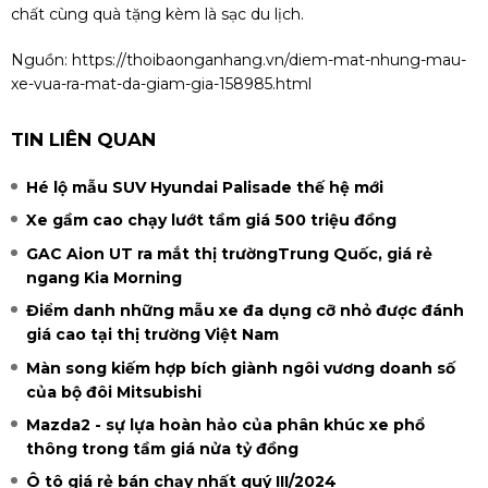
chất cùng quà tặng kèm là sạc du lịch.
Nguồn:
https://thoibaonganhang.vn/diem-mat-nhung-mau-
xe-vua-ra-mat-da-giam-gia-158985.html
TIN LIÊN QUAN
Hé lộ mẫu SUV Hyundai Palisade thế hệ mới
Xe gầm cao chạy lướt tầm giá 500 triệu đồng
GAC Aion UT ra mắt thị trườngTrung Quốc, giá rẻ
ngang Kia Morning
Điểm danh những mẫu xe đa dụng cỡ nhỏ được đánh
giá cao tại thị trường Việt Nam
Màn song kiếm hợp bích giành ngôi vương doanh số
của bộ đôi Mitsubishi
Mazda2 - sự lựa hoàn hảo của phân khúc xe phổ
thông trong tầm giá nửa tỷ đồng
Ô tô giá rẻ bán chạy nhất quý III/2024