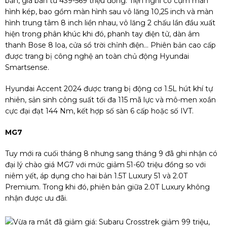
bản, giá bán từ 439-569 triệu đồng. Tiện nghi có cụm màn
hình kép, bao gồm màn hình sau vô lăng 10,25 inch và màn
hình trung tâm 8 inch liền nhau, vô lăng 2 chấu lần đầu xuất
hiện trong phân khúc khi đó, phanh tay điện tử, dàn âm
thanh Bose 8 loa, cửa sổ trời chỉnh điện… Phiên bản cao cấp
được trang bị công nghệ an toàn chủ động Hyundai
Smartsense.
Hyundai Accent 2024 được trang bị động cơ 1.5L hút khí tự
nhiên, sản sinh công suất tối đa 115 mã lực và mô-men xoắn
cực đại đạt 144 Nm, kết hợp số sàn 6 cấp hoặc số IVT.
MG7
Tuy mới ra cuối tháng 8 nhưng sang tháng 9 đã ghi nhận có
đại lý chào giá MG7 với mức giảm 51-60 triệu đồng so với
niêm yết, áp dụng cho hai bản 1.5T Luxury 51 và 2.0T
Premium. Trong khi đó, phiên bản giữa 2.0T Luxury không
nhận được ưu đãi.