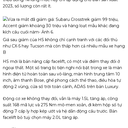
2023, số lượng còn rất ít.
Giá sau giảm của HS không chỉ cạnh tranh với các đối thủ
như CX-5 hay Tucson mà còn thấp hơn cả nhiều mẫu xe hạng
B
HS mới là bản nâng cấp facelift, có một vài điểm thay đổi ở
ngoại thất. Một số trang bị tiện nghi nổi bật trong xe là màn
hình điện tử hoàn toàn sau vô-lăng, màn hình trung tâm 10
inch, âm thanh Bose, ghế phong cách thể thao, điều hòa tự
động 2 vùng, cửa sổ trời toàn cảnh, ADAS trên bản Luxury.
Động cơ xe không thay đổi, vẫn là máy 1.5L tăng áp, công
suất 168 mã lực và 275 Nm mô-men xoắn, đi kèm hộp số tự
động 7 cấp ly hợp kép ướt và hệ dẫn động cầu trước. Bản
facelift bỏ tuỳ chọn máy 2.0L tăng áp.