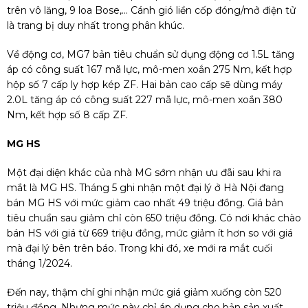
trên vô lăng, 9 loa Bose,... Cánh gió liền cốp đóng/mở điện tử
là trang bị duy nhất trong phân khúc.
Về động cơ, MG7 bản tiêu chuẩn sử dụng động cơ 1.5L tăng
áp có công suất 167 mã lực, mô-men xoắn 275 Nm, kết hợp
hộp số 7 cấp ly hợp kép ZF. Hai bản cao cấp sẽ dùng máy
2.0L tăng áp có công suất 227 mã lực, mô-men xoắn 380
Nm, kết hợp số 8 cấp ZF.
MG HS
Một đại diện khác của nhà MG sớm nhận ưu đãi sau khi ra
mắt là MG HS. Tháng 5 ghi nhận một đại lý ở Hà Nội đang
bán MG HS với mức giảm cao nhất 49 triệu đồng. Giá bản
tiêu chuẩn sau giảm chỉ còn 650 triệu đồng. Có nơi khác chào
bán HS với giá từ 669 triệu đồng, mức giảm ít hơn so với giá
mà đại lý bên trên báo. Trong khi đó, xe mới ra mắt cuối
tháng 1/2024.
Đến nay, thậm chí ghi nhận mức giá giảm xuống còn 520
triệu đồng. Nhưng mức này chỉ áp dụng cho bản sản xuất