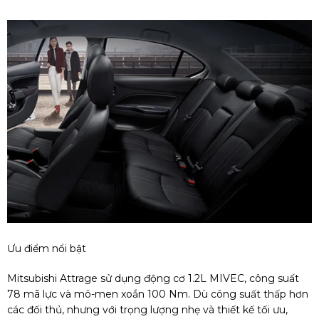
Ưu điểm nổi bật
Mitsubishi Attrage sử dụng động cơ 1.2L MIVEC, công suất
78 mã lực và mô-men xoắn 100 Nm. Dù công suất thấp hơn
các đối thủ, nhưng với trọng lượng nhẹ và thiết kế tối ưu,