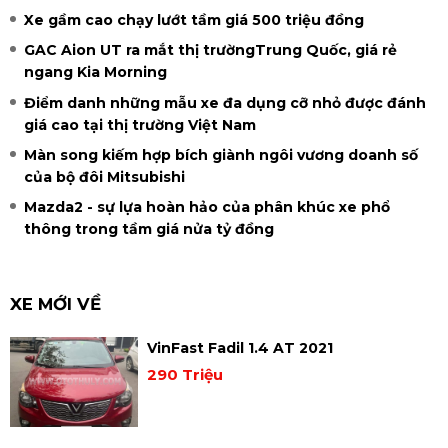
Xe gầm cao chạy lướt tầm giá 500 triệu đồng
GAC Aion UT ra mắt thị trườngTrung Quốc, giá rẻ
ngang Kia Morning
Điểm danh những mẫu xe đa dụng cỡ nhỏ được đánh
giá cao tại thị trường Việt Nam
Màn song kiếm hợp bích giành ngôi vương doanh số
của bộ đôi Mitsubishi
Mazda2 - sự lựa hoàn hảo của phân khúc xe phổ
thông trong tầm giá nửa tỷ đồng
XE MỚI VỀ
VinFast Fadil 1.4 AT 2021
290 Triệu