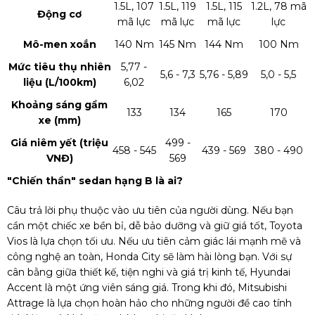
1.5L, 107
1.5L, 119
1.5L, 115
1.2L, 78 mã
Động cơ
mã lực
mã lực
mã lực
lực
Mô-men xoắn
140 Nm
145 Nm
144 Nm
100 Nm
Mức tiêu thụ nhiên
5,77 -
5,6 - 7,3
5,76 - 5,89
5,0 - 5,5
liệu (L/100km)
6,02
Khoảng sáng gầm
133
134
165
170
xe (mm)
Giá niêm yết (triệu
499 -
458 - 545
439 - 569
380 - 490
VNĐ)
569
"Chiến thần" sedan hạng B là ai?
Câu trả lời phụ thuộc vào ưu tiên của người dùng. Nếu bạn
cần một chiếc xe bền bỉ, dễ bảo dưỡng và giữ giá tốt, Toyota
Vios là lựa chọn tối ưu. Nếu ưu tiên cảm giác lái mạnh mẽ và
công nghệ an toàn, Honda City sẽ làm hài lòng bạn. Với sự
cân bằng giữa thiết kế, tiện nghi và giá trị kinh tế, Hyundai
Accent là một ứng viên sáng giá. Trong khi đó, Mitsubishi
Attrage là lựa chọn hoàn hảo cho những người đề cao tính