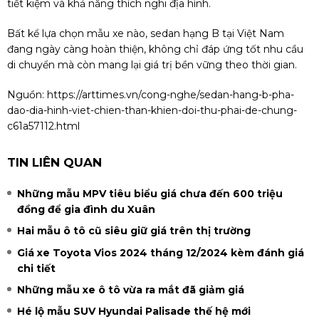
tiết kiệm và khả năng thích nghi địa hình.
Bất kể lựa chọn mẫu xe nào, sedan hạng B tại Việt Nam
đang ngày càng hoàn thiện, không chỉ đáp ứng tốt nhu cầu
di chuyển mà còn mang lại giá trị bền vững theo thời gian.
Nguồn:
https://arttimes.vn/cong-nghe/sedan-hang-b-pha-
dao-dia-hinh-viet-chien-than-khien-doi-thu-phai-de-chung-
c61a57112.html
TIN LIÊN QUAN
Những mẫu MPV tiêu biểu giá chưa đến 600 triệu
đồng để gia đình du Xuân
Hai mẫu ô tô cũ siêu giữ giá trên thị trường
Giá xe Toyota Vios 2024 tháng 12/2024 kèm đánh giá
chi tiết
Những mẫu xe ô tô vừa ra mắt đã giảm giá
Hé lộ mẫu SUV Hyundai Palisade thế hệ mới