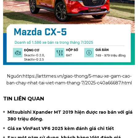
Nguồn:
https://arttimes.vn/giao-thong/5-mau-xe-gam-cao-
ban-chay-nhat-tai-viet-nam-thang-7/2025-c40a66687.html
TIN LIÊN QUAN
Mitsubishi Xpander MT 2019 hiện được rao bán với giá
380 triệu đồng.
Giá xe VinFast VF6 2025 kèm đánh giá chi tiết
Sau một năm sử dụng, khách hàng Việt đánh giá