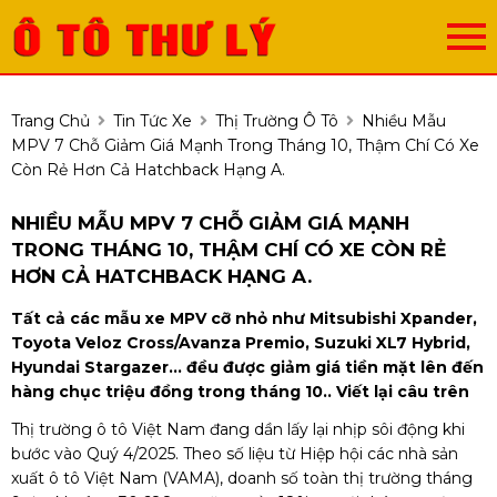
Trang Chủ
Tin Tức Xe
Thị Trường Ô Tô
Nhiều Mẫu
MPV 7 Chỗ Giảm Giá Mạnh Trong Tháng 10, Thậm Chí Có Xe
Còn Rẻ Hơn Cả Hatchback Hạng A.
NHIỀU MẪU MPV 7 CHỖ GIẢM GIÁ MẠNH
TRONG THÁNG 10, THẬM CHÍ CÓ XE CÒN RẺ
HƠN CẢ HATCHBACK HẠNG A.
Tất cả các mẫu xe MPV cỡ nhỏ như Mitsubishi Xpander,
Toyota Veloz Cross/Avanza Premio, Suzuki XL7 Hybrid,
Hyundai Stargazer... đều được giảm giá tiền mặt lên đến
hàng chục triệu đồng trong tháng 10.. Viết lại câu trên
Thị trường ô tô Việt Nam đang dần lấy lại nhịp sôi động khi
bước vào Quý 4/2025. Theo số liệu từ Hiệp hội các nhà sản
xuất ô tô Việt Nam (VAMA), doanh số toàn thị trường tháng