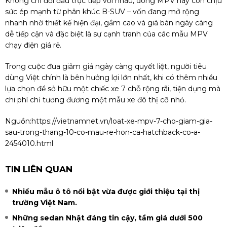
Không chỉ đối đầu trực tiếp với nhau, dòng MPV nay còn chịu
sức ép mạnh từ phân khúc B-SUV – vốn đang mở rộng
nhanh nhờ thiết kế hiện đại, gầm cao và giá bán ngày càng
dễ tiếp cận và đặc biệt là sự cạnh tranh của các mẫu MPV
chạy điện giá rẻ.
Trong cuộc đua giảm giá ngày càng quyết liệt, người tiêu
dùng Việt chính là bên hưởng lợi lớn nhất, khi có thêm nhiều
lựa chọn để sở hữu một chiếc xe 7 chỗ rộng rãi, tiện dụng mà
chi phí chỉ tương đương một mẫu xe đô thị cỡ nhỏ.
Nguồn:
https://vietnamnet.vn/loat-xe-mpv-7-cho-giam-gia-
sau-trong-thang-10-co-mau-re-hon-ca-hatchback-co-a-
2454010.html
TIN LIÊN QUAN
Nhiều mẫu ô tô nổi bật vừa được giới thiệu tại thị
trường Việt Nam.
Những sedan Nhật đáng tin cậy, tầm giá dưới 500