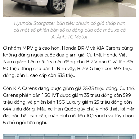
Hyundai Stargazer bản tiêu chuẩn có giá thấp hơn
cả một số phiên bản số tự động của các mẫu xe cỡ
A. Ảnh: TC Motor
Ở nhóm MPV giá cao hơn, Honda BR-V và KIA Carens cũng
không đứng ngoài cuộc đua giảm giá. Cụ thể, Honda Việt
Nam giảm tiền mặt 25 triệu đồng cho BR-V bản G và lên đến
50 triệu đồng cho bản L. Như vậy, BR-V G hiện còn 597 triệu
đồng, bản L cao cấp còn 635 triệu.
Còn KIA Carens đang được giảm giá 25-35 triệu đồng. Cụ thể,
Carens phiên bản 1.5G IVT được giảm 35 triệu đồng còn 599
triệu đồng, và phiên bản 1.5G Luxury giảm 25 triệu đồng còn
644 triệu đồng. Mẫu xe Hàn Quốc gây chú ý nhờ thiết kế hiện
đại, nội thất cao cấp, màn hình nối liền 10,25 inch và tùy chọn
6 chỗ ngồi tiện nghi.