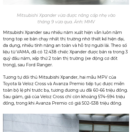
Mitsubishi Xpander vừa được nâng cấp nhẹ vào
tháng 9 vừa qua. Ảnh: MMV
Mitsubishi Xpander sau nhiều năm xuất hiện vẫn luôn nằm
trong top xe bán chạy nhất thị trường nhờ thiết kế hiện đại,
đa dụng, nhiều tính năng an toàn và hỗ trợ người lái. Theo số
liệu từ VAMA, đã có 12.438 chiếc Xpander được bán ra trong 3
quý đầu năm, xếp thứ 2 toàn thị trường (xe động cơ đốt
trong), sau Ford Ranger.
Tương tự đối thủ Mitsubishi Xpander, hai mẫu MPV của
Toyota là Veloz Cross và Avanza Premio tiếp tục được miễn
toàn bộ lệ phí trước bạ, tương đương ưu đãi 60-66 triệu đồng.
Sau giảm, giá của Veloz Cross chỉ còn khoảng 574–594 triệu
đồng, trong khi Avanza Premio có giá 502–538 triệu đồng.