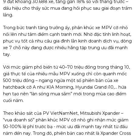
9 đạt khoảng 30.688 xe, tăng gần 18% so với tháng trước –
dấu hiệu cho thấy sức mua đang hồi phục sau giai đoạn trầm
lắng.
Trong bức tranh tăng trưởng ấy, phân khúc xe MPV cỡ nhỏ
nổi lên như tâm điểm cạnh tranh mới. Nhờ đặc tính linh hoạt,
phục vụ tốt cả nhu cầu gia đình lẫn kinh doanh dịch vụ, dòng
xe 7 chỗ này đang được nhiều hãng tập trung ưu đãi mạnh
tay.
Với mức giảm phổ biến từ 40–70 triệu đồng trong tháng 10,
giá thực tế của nhiều mẫu MPV xuống chỉ còn quanh mốc
500 triệu đồng – ngang ngửa một số phiên bản của xe
hatchback cỡ A như KIA Morning, Hyundai Grand i10,... hứa
hẹn tạo nên “làn sóng mua sắm” mới trong mùa cao điểm
cuối năm.
Theo khảo sát của PV VietNamNet, Mitsubishi Xpander –
“vua doanh số” phân khúc MPV cỡ nhỏ ghi nhận mức giảm
50-100% lệ phí trước bạ - mức ưu đãi mạnh tay nhất từ đầu
năm đến nay. Trong đó, phiên bản cao nhất là Xpander Cross