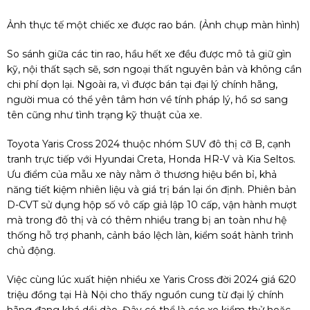
Ảnh thực tế một chiếc xe được rao bán. (Ảnh chụp màn hình)
So sánh giữa các tin rao, hầu hết xe đều được mô tả giữ gìn
kỹ, nội thất sạch sẽ, sơn ngoại thất nguyên bản và không cần
chi phí dọn lại. Ngoài ra, vì được bán tại đại lý chính hãng,
người mua có thể yên tâm hơn về tính pháp lý, hồ sơ sang
tên cũng như tình trạng kỹ thuật của xe.
Toyota Yaris Cross 2024 thuộc nhóm SUV đô thị cỡ B, cạnh
tranh trực tiếp với Hyundai Creta, Honda HR-V và Kia Seltos.
Ưu điểm của mẫu xe này nằm ở thương hiệu bền bỉ, khả
năng tiết kiệm nhiên liệu và giá trị bán lại ổn định. Phiên bản
D-CVT sử dụng hộp số vô cấp giả lập 10 cấp, vận hành mượt
mà trong đô thị và có thêm nhiều trang bị an toàn như hệ
thống hỗ trợ phanh, cảnh báo lệch làn, kiểm soát hành trình
chủ động.
Việc cùng lúc xuất hiện nhiều xe Yaris Cross đời 2024 giá 620
triệu đồng tại Hà Nội cho thấy nguồn cung từ đại lý chính