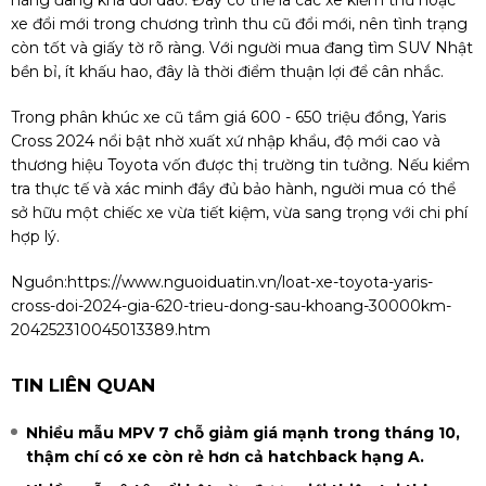
hãng đang khá dồi dào. Đây có thể là các xe kiểm thử hoặc
xe đổi mới trong chương trình thu cũ đổi mới, nên tình trạng
còn tốt và giấy tờ rõ ràng. Với người mua đang tìm SUV Nhật
bền bỉ, ít khấu hao, đây là thời điểm thuận lợi để cân nhắc.
Trong phân khúc xe cũ tầm giá 600 - 650 triệu đồng, Yaris
Cross 2024 nổi bật nhờ xuất xứ nhập khẩu, độ mới cao và
thương hiệu Toyota vốn được thị trường tin tưởng. Nếu kiểm
tra thực tế và xác minh đầy đủ bảo hành, người mua có thể
sở hữu một chiếc xe vừa tiết kiệm, vừa sang trọng với chi phí
hợp lý.
Nguồn:
https://www.nguoiduatin.vn/loat-xe-toyota-yaris-
cross-doi-2024-gia-620-trieu-dong-sau-khoang-30000km-
204252310045013389.htm
TIN LIÊN QUAN
Nhiều mẫu MPV 7 chỗ giảm giá mạnh trong tháng 10,
thậm chí có xe còn rẻ hơn cả hatchback hạng A.