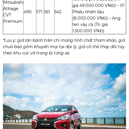
Mitsubishi
giá 49.000.000 VNĐ)
– 01
Attrage
490
571
561
542
Phiếu nhiên liệu
CVT
(8.000.000 VNĐ)
– Ăng
Premium
ten vây cá (Trị giá
1.500.000 VNĐ)
*Lưu ý: giá lăn bánh trên chỉ mang tính chất tham khảo, giá
chưa bao gồm khuyến mại tại đại lý, giá có thể thay đổi tùy
theo khu vực và trang bị từng xe.