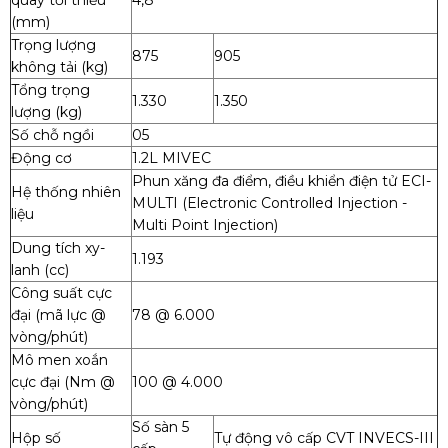
quay tối thiểu
4,8
(mm)
Trọng lượng
875
905
không tải (kg)
Tổng trọng
1.330
1.350
lượng (kg)
Số chỗ ngồi
05
Động cơ
1.2L MIVEC
Phun xăng đa điểm, điều khiển điện tử ECI-
Hệ thống nhiên
MULTI (Electronic Controlled Injection -
liệu
Multi Point Injection)
Dung tích xy-
1.193
lanh (cc)
Công suất cực
đại (mã lực @
78 @ 6.000
vòng/phút)
Mô men xoắn
cực đại (Nm @
100 @ 4.000
vòng/phút)
Số sàn 5
Hộp số
Tự động vô cấp CVT INVECS-III