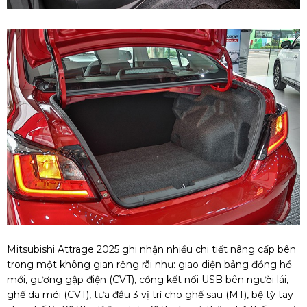
Mitsubishi Attrage 2025 ghi nhận nhiều chi tiết nâng cấp bên
trong một không gian rộng rãi như: giao diện bảng đồng hồ
mới, gương gập điện (CVT), cổng kết nối USB bên người lái,
ghế da mới (CVT), tựa đầu 3 vị trí cho ghế sau (MT), bệ tỳ tay