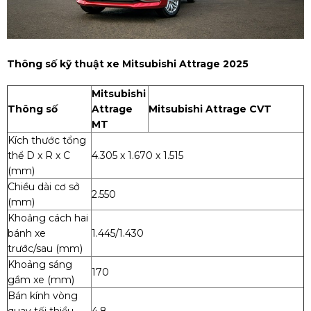
Thông số kỹ thuật xe Mitsubishi Attrage 2025
Mitsubishi
Thông số
Attrage
Mitsubishi Attrage CVT
MT
Kích thước tổng
thể D x R x C
4.305 x 1.670 x 1.515
(mm)
Chiều dài cơ sở
2.550
(mm)
Khoảng cách hai
bánh xe
1.445/1.430
trước/sau (mm)
Khoảng sáng
170
gầm xe (mm)
Bán kính vòng