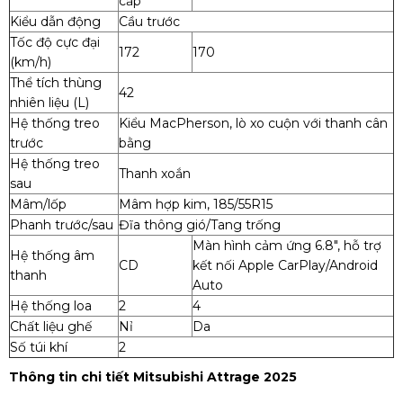
cấp
Kiểu dẫn động
Cầu trước
Tốc độ cực đại
172
170
(km/h)
Thể tích thùng
42
nhiên liệu (L)
Hệ thống treo
Kiểu MacPherson, lò xo cuộn với thanh cân
trước
bằng
Hệ thống treo
Thanh xoắn
sau
Mâm/lốp
Mâm hợp kim, 185/55R15
Phanh trước/sau
Đĩa thông gió/Tang trống
Màn hình cảm ứng 6.8", hỗ trợ
Hệ thống âm
CD
kết nối Apple CarPlay/Android
thanh
Auto
Hệ thống loa
2
4
Chất liệu ghế
Nỉ
Da
Số túi khí
2
Thông tin chi tiết Mitsubishi Attrage 2025