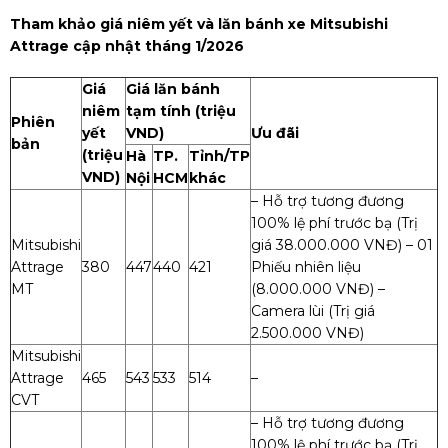
Tham khảo giá niêm yết và lăn bánh xe Mitsubishi
Attrage cập nhật tháng 1/2026
Giá
Giá lăn bánh
niêm
tạm tính (triệu
Phiên
yết
VND)
Ưu đãi
bản
(triệu
Hà
TP.
Tỉnh/TP
VND)
Nội
HCM
khác
– Hỗ trợ tương đương
100% lệ phí trước bạ (Trị
Mitsubishi
giá 38.000.000 VNĐ)
– 01
Attrage
380
447
440
421
Phiếu nhiên liệu
MT
(8.000.000 VNĐ)
–
Camera lùi (Trị giá
2.500.000 VNĐ)
Mitsubishi
Attrage
465
543
533
514
–
CVT
– Hỗ trợ tương đương
100% lệ phí trước bạ (Trị