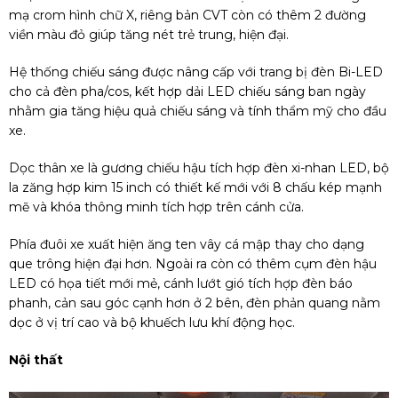
mạ crom hình chữ X, riêng bản CVT còn có thêm 2 đường
viền màu đỏ giúp tăng nét trẻ trung, hiện đại.
Hệ thống chiếu sáng được nâng cấp với trang bị đèn Bi-LED
cho cả đèn pha/cos, kết hợp dải LED chiếu sáng ban ngày
nhằm gia tăng hiệu quả chiếu sáng và tính thẩm mỹ cho đầu
xe.
Dọc thân xe là gương chiếu hậu tích hợp đèn xi-nhan LED, bộ
la zăng hợp kim 15 inch có thiết kế mới với 8 chấu kép mạnh
mẽ và khóa thông minh tích hợp trên cánh cửa.
Phía đuôi xe xuất hiện ăng ten vây cá mập thay cho dạng
que trông hiện đại hơn. Ngoài ra còn có thêm cụm đèn hậu
LED có họa tiết mới mẻ, cánh lướt gió tích hợp đèn báo
phanh, cản sau góc cạnh hơn ở 2 bên, đèn phản quang nằm
dọc ở vị trí cao và bộ khuếch lưu khí động học.
Nội thất