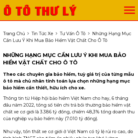
Trang Chủ
Tin Tức Xe
Tư Vấn Ô Tô
Những Hạng Mục
Cần Lưu Ý Khi Mua Bảo Hiểm Vật Chất Cho Ô Tô
NHỮNG HẠNG MỤC CẦN LƯU Ý KHI MUA BẢO
HIỂM VẬT CHẤT CHO Ô TÔ
Theo các chuyên gia bảo hiểm, tuỳ giá trị của từng mẫu
ô tô mà chủ nhân tính toán lựa chọn những hạng mục
bảo hiểm cần thiết, hữu ích cho xe.
Thông tin từ Hiệp hội bảo hiểm Việt Nam cho hay, 6 tháng
đầu năm 2022, tổng số tiền chi trả bồi thường bảo hiểm vật
chất xe cơ giới là 3.386 tỷ đồng, chiếm 48,3% tổng doanh thu
của nghiệp vụ bảo hiểm này (7.010 tỷ đồng).
Như vậy, tổn thất xe cơ giới ở Việt Nam có tỷ lệ rủi ro cao, do