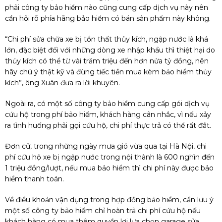
phải công ty bảo hiểm nào cũng cung cấp dịch vụ này nên
cần hỏi rõ phía hãng bảo hiểm có bán sản phẩm này không.
“Chi phí sửa chữa xe bị tổn thất thủy kích, ngập nước là khá
lớn, đặc biệt đối với những dòng xe nhập khẩu thì thiệt hại do
thủy kích có thể từ vài trăm triệu đến hơn nửa tỷ đồng, nên
hãy chú ý thật kỹ và đừng tiếc tiền mua kèm bảo hiểm thủy
kích”, ông Xuân đưa ra lời khuyên.
Ngoài ra, có một số công ty bảo hiểm cung cấp gói dịch vụ
cứu hộ trong phí bảo hiểm, khách hàng cân nhắc, vì nếu xảy
ra tình huống phải gọi cứu hộ, chi phí thực trả có thể rất đắt.
Đơn cử, trong những ngày mưa gió vừa qua tại Hà Nội, chi
phí cứu hộ xe bị ngập nước trong nội thành là 600 nghìn đến
1 triệu đồng/lượt, nếu mua bảo hiểm thì chi phí này được bảo
hiểm thanh toán.
Về điều khoản vận dụng trong hợp đồng bảo hiểm, cần lưu ý
một số công ty bảo hiểm chỉ hoàn trả chi phí cứu hộ nếu
khách hàng có mua thêm quyền lợi lựa chọn garage sửa