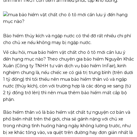
tình hình TNGT còn tiềm ẩn nhiều phức tạp khó lường.
Bảo hiểm thủy kích và ngập nước có thể đỡ rất nhiều chi phí
cho chủ xe nếu không may bị ngập nước.
Về câu hỏi, mua bảo hiểm vật chất cho ô tô mới cần lưu ý
đến hạng mục nào? Theo chuyên gia bảo hiểm Nguyễn Khắc
Xuân (Công ty TNHH tư vấn dịch vụ bảo hiểm InFair), kinh
nghiệm chung là, nếu chiếc xe có giá trị trung bình (trên dưới
1 tỷ đồng) thì tối thiểu nên mua bảo hiểm thân vỏ và ngập
nước (thủy kích), còn với trường hợp là các dòng xe sang (từ
2 tỷ đồng trở lên) thì nên mua thêm bảo hiểm mất cắp bộ
phận.
Bảo hiểm thân vỏ là bảo hiểm vật chất tự nguyện cơ bản và
phổ biến nhất trên thế giới, chia sẻ gánh nặng với chủ xe
trong những tình huống hàng ngày không lường trước, như
bị xe khác tông vào, va quệt trên đường hay đơn giản nhất là