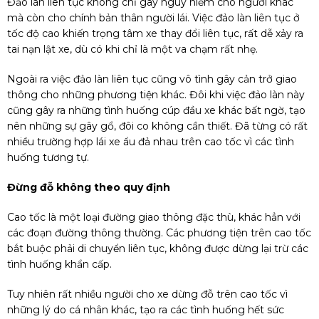
Đảo làn liên tục không chỉ gây nguy hiểm cho người khác
mà còn cho chính bản thân người lái. Việc đảo làn liên tục ở
tốc độ cao khiến trọng tâm xe thay đổi liên tục, rất dễ xảy ra
tai nạn lật xe, dù có khi chỉ là một va chạm rất nhẹ.
Ngoài ra việc đảo làn liên tục cũng vô tình gây cản trở giao
thông cho những phương tiện khác. Đôi khi việc đảo làn này
cũng gây ra những tình huống cúp đầu xe khác bất ngờ, tạo
nên những sự gây gổ, đôi co không cần thiết. Đã từng có rất
nhiều trường hợp lái xe ẩu đả nhau trên cao tốc vì các tình
huống tương tự.
Đừng đỗ không theo quy định
Cao tốc là một loại đường giao thông đặc thù, khác hẳn với
các đoạn đường thông thường. Các phương tiện trên cao tốc
bắt buộc phải di chuyển liên tục, không được dừng lại trừ các
tình huống khẩn cấp.
Tuy nhiên rất nhiều người cho xe dừng đỗ trên cao tốc vì
những lý do cá nhân khác, tạo ra các tình huống hết sức